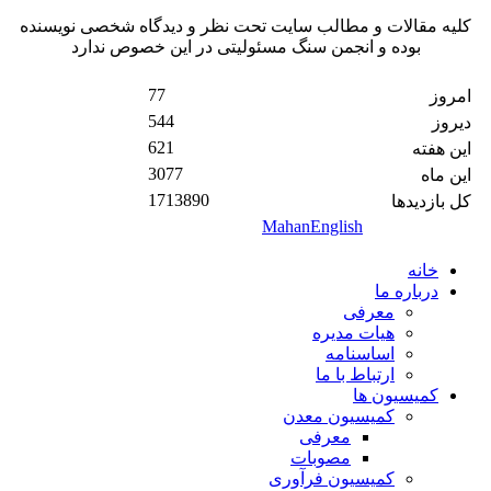
کلیه مقالات و مطالب سایت تحت نظر و دیدگاه شخصی نویسنده
بوده و انجمن سنگ مسئولیتی در این خصوص ندارد
77
امروز
544
دیروز
621
این هفته
3077
این ماه
1713890
کل بازدیدها
MahanEnglish
خانه
درباره ما
معرفی
هیات مدیره
اساسنامه
ارتباط با ما
کمیسیون ها
کمیسیون معدن
معرفی
مصوبات
کمیسیون فرآوری